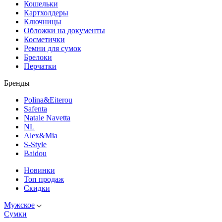
Кошельки
Картхолдеры
Ключницы
Обложки на документы
Косметички
Ремни для сумок
Брелоки
Перчатки
Бренды
Polina&Eiterou
Safenta
Natale Navetta
NL
Alex&Mia
S-Style
Baidou
Новинки
Топ продаж
Скидки
Мужское
Сумки