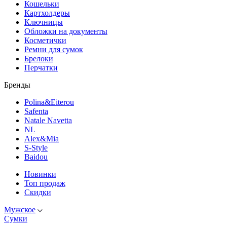
Кошельки
Картхолдеры
Ключницы
Обложки на документы
Косметички
Ремни для сумок
Брелоки
Перчатки
Бренды
Polina&Eiterou
Safenta
Natale Navetta
NL
Alex&Mia
S-Style
Baidou
Новинки
Топ продаж
Скидки
Мужское
Сумки