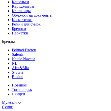
Кошельки
Картхолдеры
Ключницы
Обложки на документы
Косметички
Ремни для сумок
Брелоки
Перчатки
Бренды
Polina&Eiterou
Safenta
Natale Navetta
NL
Alex&Mia
S-Style
Baidou
Новинки
Топ продаж
Скидки
Мужское
Сумки