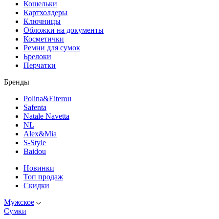
Кошельки
Картхолдеры
Ключницы
Обложки на документы
Косметички
Ремни для сумок
Брелоки
Перчатки
Бренды
Polina&Eiterou
Safenta
Natale Navetta
NL
Alex&Mia
S-Style
Baidou
Новинки
Топ продаж
Скидки
Мужское
Сумки