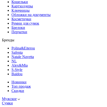
Кошельки
Картхолдеры
Ключницы
Обложки на документы
Косметички
Ремни для сумок
Брелоки
Перчатки
Бренды
Polina&Eiterou
Safenta
Natale Navetta
NL
Alex&Mia
S-Style
Baidou
Новинки
Топ продаж
Скидки
Мужское
Сумки