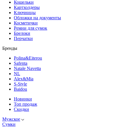
Кошельки
Картхолдеры
Ключницы
Обложки на документы
Косметички
Ремни для сумок
Брелоки
Перчатки
Бренды
Polina&Eiterou
Safenta
Natale Navetta
NL
Alex&Mia
S-Style
Baidou
Новинки
Топ продаж
Скидки
Мужское
Сумки