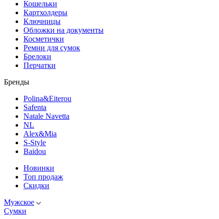
Кошельки
Картхолдеры
Ключницы
Обложки на документы
Косметички
Ремни для сумок
Брелоки
Перчатки
Бренды
Polina&Eiterou
Safenta
Natale Navetta
NL
Alex&Mia
S-Style
Baidou
Новинки
Топ продаж
Скидки
Мужское
Сумки